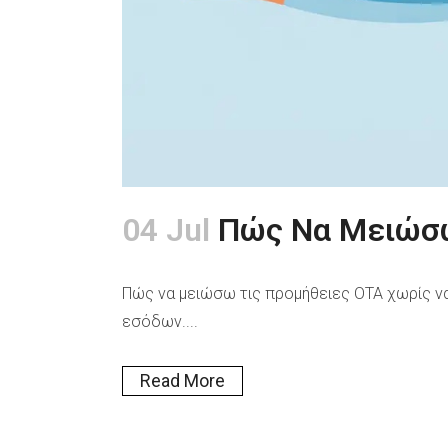
04 Jul
Πώς Να Μειώσω
Πώς να μειώσω τις προμήθειες OTA χωρίς να 
εσόδων....
Read More