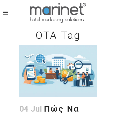
OTA Tag
04 Jul
Πώς Να