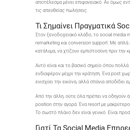
αποτέλεσμα μένει επιφανειακό. Αν όμως εν
τις απευθείας πωλήσεις.
Τι Σημαίνει Πραγματικά Soc
Στον ξενοδοχειακό κλάδο, το social media ma
remarketing και conversion support. Με απλά
κατάλυμα, να χτίζουν εμπιστοσύνη πριν την 
Αυτό είναι και το βασικό σημείο όπου πολλ
ενδιαφέρον μέχρι την κράτηση. Ένα post χωρί
ενισχύει την εικόνα, αλλά σπάνια αποδίδει ε
Από την άλλη, ούτε όλα πρέπει να οδηγούν άμ
position στην αγορά. Ένα resort με μακρύτερ
Το σωστό πλάνο δεν είναι γενικό. Είναι πρ
Γιατί Τα Social Media Επηρε