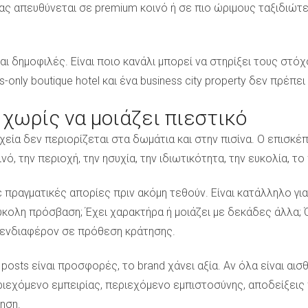
 σας απευθύνεται σε premium κοινό ή σε πιο ώριμους ταξιδιώτ
ναι δημοφιλές. Είναι ποιο κανάλι μπορεί να στηρίξει τους στόχ
s-only boutique hotel και ένα business city property δεν πρέπει
χωρίς να μοιάζει πιεστικό
ία δεν περιορίζεται στα δωμάτια και στην πισίνα. Ο επισκέπ
νό, την περιοχή, την ησυχία, την ιδιωτικότητα, την ευκολία, 
 πραγματικές απορίες πριν ακόμη τεθούν. Είναι κατάλληλο για 
ύκολη πρόσβαση; Έχει χαρακτήρα ή μοιάζει με δεκάδες άλλα;
ο ενδιαφέρον σε πρόθεση κράτησης.
posts είναι προσφορές, το brand χάνει αξία. Αν όλα είναι αισ
ιεχόμενο εμπειρίας, περιεχόμενο εμπιστοσύνης, αποδείξεις
ηση.