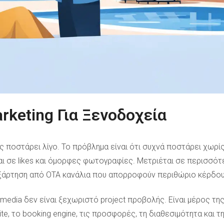
rketing Για Ξενοδοχεία
ς ποστάρει λίγο. Το πρόβλημα είναι ότι συχνά ποστάρει χωρί
αι σε likes και όμορφες φωτογραφίες. Μετριέται σε περισσότε
 εξάρτηση από OTA κανάλια που απορροφούν περιθώριο κέρδου
l media δεν είναι ξεχωριστό project προβολής. Είναι μέρος τ
e, το booking engine, τις προσφορές, τη διαθεσιμότητα και τ