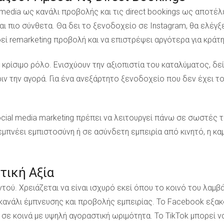
media ως κανάλι προβολής και τις direct bookings ως αποτέλ
αι πιο σύνθετα. Θα δει το ξενοδοχείο σε Instagram, θα ελέγξε
αδεί remarketing προβολή και να επιστρέψει αργότερα για κράτ
ν κρίσιμο ρόλο. Ενισχύουν την αξιοπιστία του καταλύματος, δε
ιν την αγορά. Για ένα ανεξάρτητο ξενοδοχείο που δεν έχει το
ocial media marketing πρέπει να λειτουργεί πάνω σε σωστές 
εμπνέει εμπιστοσύνη ή σε ασύνδετη εμπειρία από κινητό, η κα
τική Αξία
τού. Χρειάζεται να είναι ισχυρό εκεί όπου το κοινό του λαμβ
κανάλι έμπνευσης και προβολής εμπειρίας. Το Facebook εξακο
ι σε κοινά με υψηλή αγοραστική ωριμότητα. Το TikTok μπορεί ν