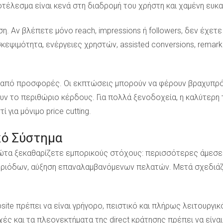
τέλεσμα είναι κενά στη διαδρομή του χρήστη και χαμένη ευκ
η. Αν βλέπετε μόνο reach, impressions ή followers, δεν έχε
κεψιμότητα, ενέργειες χρηστών, assisted conversions, remark
ση από προσφορές. Οι εκπτώσεις μπορούν να φέρουν βραχυπρό
νουν το περιθώριο κέρδους. Για πολλά ξενοδοχεία, η καλύτερη τ
 για μόνιμο price cutting.
κό Σύστημα
ρώτα ξεκαθαρίζετε εμπορικούς στόχους: περισσότερες άμεσε
εριόδων, αύξηση επαναλαμβανόμενων πελατών. Μετά σχεδιάζετ
te πρέπει να είναι γρήγορο, πειστικό και πλήρως λειτουργικό
χές και τα πλεονεκτήματα της direct κράτησης πρέπει να είναι