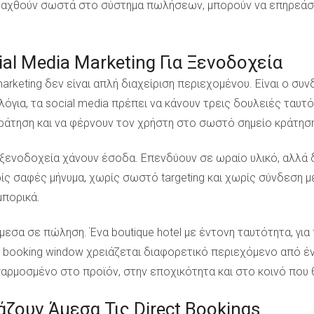
ταχθούν σωστά στο σύστημα πωλήσεων, μπορούν να επηρεάσου
ial Media Marketing Για Ξενοδοχεία
rketing δεν είναι απλή διαχείριση περιεχομένου. Είναι ο συν
 λόγια, τα social media πρέπει να κάνουν τρεις δουλειές ταυτό
κράτηση και να φέρνουν τον χρήστη στο σωστό σημείο κράτηση
ά ξενοδοχεία χάνουν έσοδα. Επενδύουν σε ωραίο υλικό, αλλά
ς σαφές μήνυμα, χωρίς σωστό targeting και χωρίς σύνδεση με 
μπορικά.
εσα σε πώληση. Ένα boutique hotel με έντονη ταυτότητα, για 
ο booking window χρειάζεται διαφορετικό περιεχόμενο από ένα 
οσαρμοσμένο στο προϊόν, στην εποχικότητα και στο κοινό που
άζουν Άμεσα Τις Direct Bookings